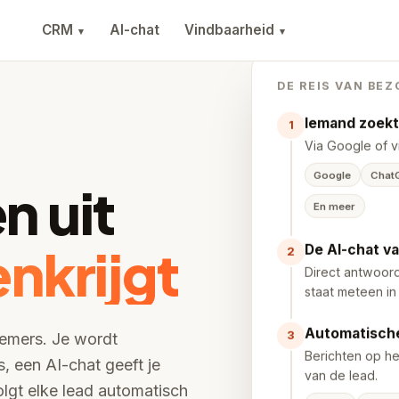
CRM
AI-chat
Vindbaarheid
▾
▾
DE REIS VAN BE
Iemand zoekt
1
Via Google of vi
Google
Chat
n uit
En meer
nkrijgt
De AI-chat v
2
Direct antwoord
staat meteen in
Automatische
3
nemers. Je wordt
Berichten op he
 een AI-chat geeft je
van de lead.
lgt elke lead automatisch