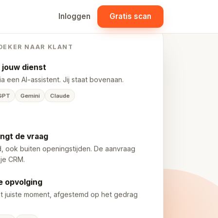
Inloggen
Gratis scan
ZOEKER NAAR KLANT
 jouw dienst
a een AI-assistent. Jij staat bovenaan.
GPT
Gemini
Claude
angt de vraag
, ook buiten openingstijden. De aanvraag
 je CRM.
 opvolging
t juiste moment, afgestemd op het gedrag