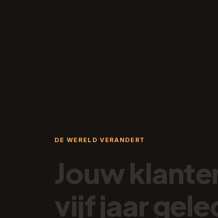
DE WERELD VERANDERT
Jouw
klante
vijf
jaar
gele