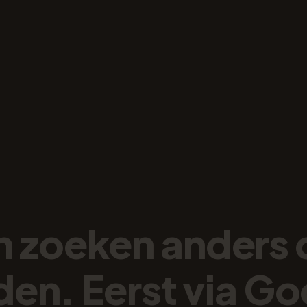
n
zoeken
anders
den.
Eerst
via
Go