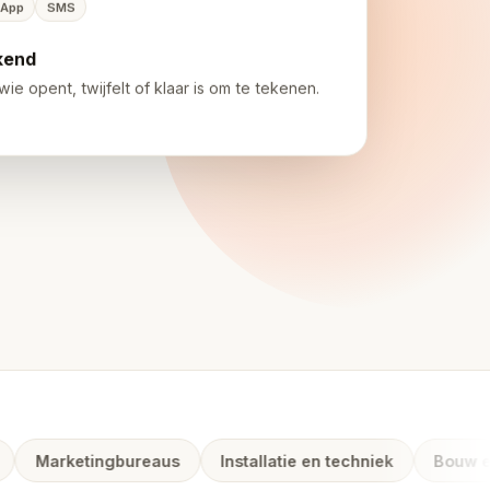
App
SMS
kend
 wie opent, twijfelt of klaar is om te tekenen.
Marketingbureaus
Installatie en techniek
Bouw en re