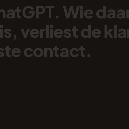
hatGPT.
Wie
daa
is,
verliest
de
kla
ste
contact.